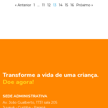
« Anterior
1
…
11
12
13
14
15
16
Próximo »
Transforme a vida de uma criança.
Doe agora!
SEDE ADMINISTRATIVA
Av. João Gualberto, 1731 sala 205
Juvevê - Curitiba - Paraná