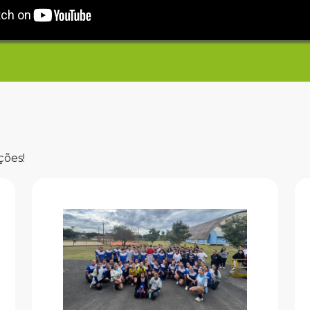
ções!