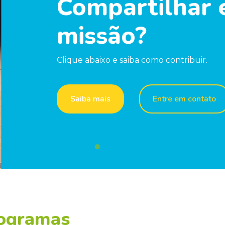
Compartilhar 
missão?
Clique abaixo e saiba como contribuir.
Saiba mais
Entre em contato
rogramas