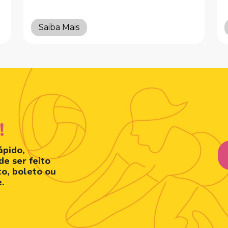
Saiba Mais
!
ápido,
de ser feito
to, boleto ou
e.