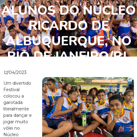
ALUNOS DO NÚCLEO
RICARDO DE
ALBUQUERQUE, NO
RIO DE JANEIRO/RJ
12
/04/2023
Um divertido
Festival
colocou a
garotada
literalmente
para dançar e
jogar muito
vôlei no
Núcleo