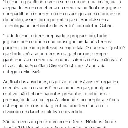
“Foi muito gratificante ver o sorriso no rosto da criançada, a
alegria deles em receber uma medalha ao final dos jogos e
compartilhar o momento com os amigos, com o professor
do núcleo, assim como permitir que eles incluíssem a
tecnologia no ambiente do evento”, completou Gabriel.
“Tudo foi muito bem preparado e programado, todos
jogaram bem e quem não consegue ainda nós temos
paciência, como o professor sempre fala. O que mais gosto é
que todos nós, se perdemos ou ganharmos, sempre
ganhamos uma medalha e nunca saímos com a mão vazia”,
disse a aluna Ana Clara Oliveira Costa, de 12 anos, da
categoria Mini 3x3.
Ao final das atividades, os pais e responsáveis entregaram
medalhas para os seus filhos e aqueles que, por algum
motivo, não tinham parentes presentes receberam a
premiação de um colega. A felicidade foi completa e ficou
estampada no rosto da garotada que terminou o dia
dividindo um lanche coletivo e divertido.
São parceiros do projeto Vôlei em Rede - Núcleos Rio de
Janeiro/RJ: Prefeitura do Rio de Janeiro, por meio da