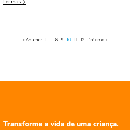
Ler mais
« Anterior
1
…
8
9
10
11
12
Próximo »
Transforme a vida de uma criança.