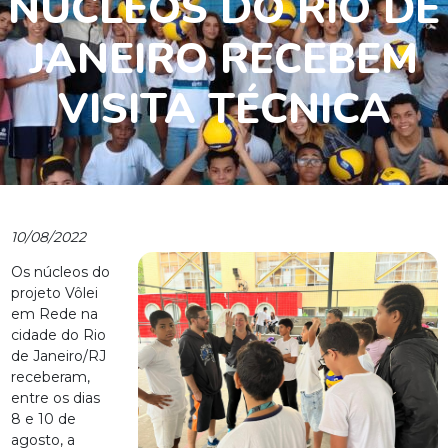
NÚCLEOS DO RIO DE
JANEIRO RECEBEM
VISITA TÉCNICA
10/08/2022
Os núcleos do
projeto Vôlei
em Rede na
cidade do Rio
de Janeiro/RJ
receberam,
entre os dias
8 e 10 de
agosto, a