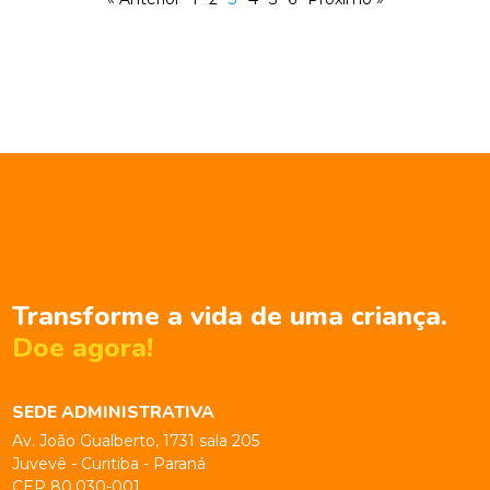
Transforme a vida de uma criança.
Doe agora!
SEDE ADMINISTRATIVA
Av. João Gualberto, 1731 sala 205
Juvevê - Curitiba - Paraná
CEP 80.030-001