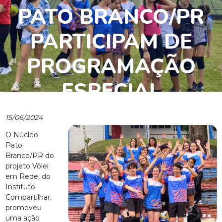
PATO BRANCO/PR
PARTICIPAM DE
PROGRAMAÇÃO
ESPECIAL
15/06/2024
O Núcleo
Pato
Branco/PR do
projeto Vôlei
em Rede, do
Instituto
Compartilhar,
promoveu
uma ação