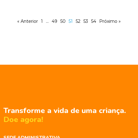
« Anterior
1
…
49
50
51
52
53
54
Próximo »
Transforme a vida de uma criança.
Doe agora!
SEDE ADMINISTRATIVA