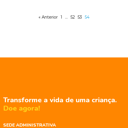
« Anterior
1
…
52
53
54
Transforme a vida de uma criança.
Doe agora!
SEDE ADMINISTRATIVA