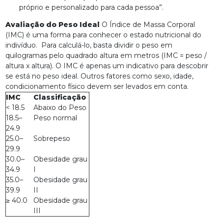
próprio e personalizado para cada pessoa”.
Avaliação do Peso Ideal
O Índice de Massa Corporal
(IMC) é uma forma para conhecer o estado nutricional do
indivíduo. Para calculá-lo, basta dividir o peso em
quilogramas pelo quadrado altura em metros (IMC = peso /
altura x altura). O IMC é apenas um indicativo para descobrir
se está no peso ideal. Outros fatores como sexo, idade,
condicionamento físico devem ser levados em conta.
IMC
Classificação
< 18.5
Abaixo do Peso
18.5–
Peso normal
24.9
25.0–
Sobrepeso
29.9
30.0–
Obesidade grau
34.9
I
35.0–
Obesidade grau
39.9
II
≥ 40.0
Obesidade grau
III