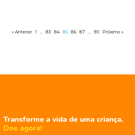
« Anterior
1
…
83
84
85
86
87
…
90
Próximo »
Transforme a vida de uma criança.
Doe agora!