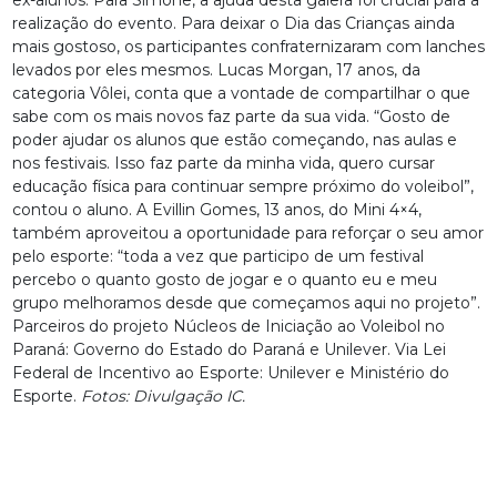
ex-alunos. Para Simone, a ajuda desta galera foi crucial para a
realização do evento. Para deixar o Dia das Crianças ainda
mais gostoso, os participantes confraternizaram com lanches
levados por eles mesmos. Lucas Morgan, 17 anos, da
categoria Vôlei, conta que a vontade de compartilhar o que
sabe com os mais novos faz parte da sua vida. “Gosto de
poder ajudar os alunos que estão começando, nas aulas e
nos festivais. Isso faz parte da minha vida, quero cursar
educação física para continuar sempre próximo do voleibol”,
contou o aluno. A Evillin Gomes, 13 anos, do Mini 4×4,
também aproveitou a oportunidade para reforçar o seu amor
pelo esporte: “toda a vez que participo de um festival
percebo o quanto gosto de jogar e o quanto eu e meu
grupo melhoramos desde que começamos aqui no projeto”.
Parceiros do projeto Núcleos de Iniciação ao Voleibol no
Paraná: Governo do Estado do Paraná e Unilever. Via Lei
Federal de Incentivo ao Esporte: Unilever e Ministério do
Esporte.
Fotos: Divulgação IC.