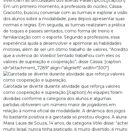
vivenciam as dificuldades dos atletas Paralímpicos.[/caption]
Em um primeiro momento, a professora do núcleo, Cássia
Graciotto, buscou conversar com as turmas e explorar a visão
dos alunos sobre a modalidade, para depois apresentar suas
normas e regras. Em seguida, as turmas realizaram a prática
de toques e passes sentados, como forma de treino e
familiarização com o esporte. Segundo a professora, essa
experiência ajuda a desenvolver e aprimorar as habilidades
motoras, além de ser um ótimo trabalho de valores. “Acredito
que a vivência do Voleibol Sentado trabalhou com eles os
valores de superação e cooperação”, disse Cássia. [caption
id="attachment_7289" align="alignleft" width="300"]
Garotada se diverte durante atividade que reforça valores
como cooperação e superação.[/caption] As equipes foram
divididas conforme a categoria dos alunos e algumas
partidas obtiveram um número maior de jogadores em
relação à norma oficial da modalidade. A dinâmica dos jogos
foi bastante positiva e a garotada só prestou elogios. A aluna
Maria Laura de Souza, 14 anos, da categoria Vôlei disse: “achei
muito legal, nunca tinha praticado, é muito divertido, é muito