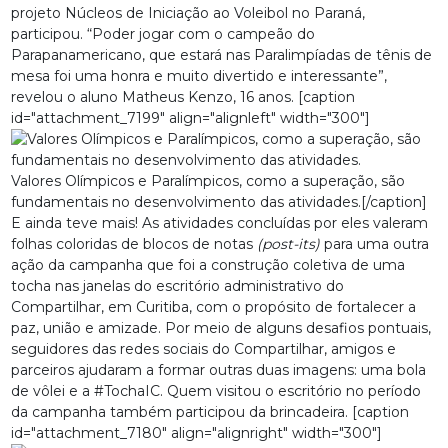
projeto Núcleos de Iniciação ao Voleibol no Paraná,
participou. “Poder jogar com o campeão do
Parapanamericano, que estará nas Paralimpíadas de tênis de
mesa foi uma honra e muito divertido e interessante”,
revelou o aluno Matheus Kenzo, 16 anos. [caption
id="attachment_7199" align="alignleft" width="300"]
Valores Olímpicos e Paralímpicos, como a superação, são
fundamentais no desenvolvimento das atividades.[/caption]
E ainda teve mais! As atividades concluídas por eles valeram
folhas coloridas de blocos de notas
(post-its)
para uma outra
ação da campanha que foi a construção coletiva de uma
tocha nas janelas do escritório administrativo do
Compartilhar, em Curitiba, com o propósito de fortalecer a
paz, união e amizade. Por meio de alguns desafios pontuais,
seguidores das redes sociais do Compartilhar, amigos e
parceiros ajudaram a formar outras duas imagens: uma bola
de vôlei e a #TochaIC. Quem visitou o escritório no período
da campanha também participou da brincadeira. [caption
id="attachment_7180" align="alignright" width="300"]