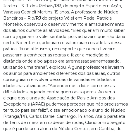
Jardim – S. J. dos Pinhais/PR, do projeto Esporte em Ação,
Vanessa Gabrieli Martins, 15 anos. A professora do Núcleo
Bancários – Rio/RJ do projeto Vôlei em Rede, Patrícia
Monteiro, observou o desenvolvimento e amadurecimento
dos alunos durante as atividades. “Eles queriam muito saber
como jogariam o vôlei sentado, pois achavam que não daria
certo. No entanto, adoraram e valorizaram os atletas dessa
prática. Já no atletismo, um esporte que nunca tiveram,
passaram a conhecer as regras e fazer a medição da
distância onde a bola/peso era arremessada/arremessado,
utilizando uma trena”, explicou. Alguns professores levaram
os alunos para ambientes diferentes dos das aulas, outros
conseguiram envolver pessoas de variadas entidades e
idades nas atividades. “Aprendemos a lidar com nossas
dificuldades jogando contra quem as superou. Ao ver a
alegria dos alunos da Associação de Pais e Amigos dos
Excepcionais (APAE) pudemos perceber que não precisamos
ter tudo para ser feliz”, disse emocionado o aluno do Núcleo
Pitanga/PR, Carlos Daniel Camargo, 14 anos. Até o paratleta
de tênis de mesa em cadeiras de rodas, Claudiomiro Segato,
que é pai de uma aluna do Núcleo Central, em Curitiba, do