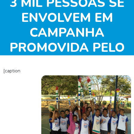
3 MIL PESSOAS SE
ENVOLVEM EM
CAMPANHA
PROMOVIDA PELO
INSTITUTO
[caption
COMPARTILHAR