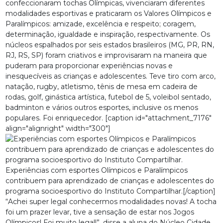
confeccionaram tochas Olímpicas, vivenciaram diferentes
modalidades esportivas e praticaram os Valores Olímpicos e
Paralímpicos: amizade, excelência e respeito; coragem,
determinação, igualdade e inspiração, respectivamente. Os
núcleos espalhados por seis estados brasileiros (MG, PR, RN,
RJ, RS, SP) foram criativos e improvisaram na maneira que
puderam para proporcionar experiências novas e
inesquecíveis as crianças e adolescentes. Teve tiro com arco,
natação, rugby, atletismo, tênis de mesa em cadeira de
rodas, golf, ginástica artística, futebol de 5, voleibol sentado,
badminton e vários outros esportes, inclusive os menos
populares. Foi enriquecedor. [caption id="attachment_7176"
align="alignright" width="300"]
Experiências com esportes Olímpicos e Paralímpicos
contribuem para aprendizado de crianças e adolescentes do
programa socioesportivo do Instituto Compartilhar.[/caption]
“Achei super legal conhecermos modalidades novas! A tocha
foi um prazer levar, tive a sensação de estar nos Jogos
Olímpicos! Foi muito legal!”, disse a aluna do Núcleo Cidade