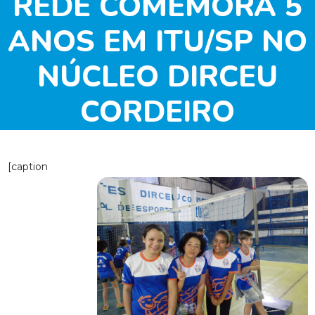
REDE COMEMORA 5
ANOS EM ITU/SP NO
NÚCLEO DIRCEU
CORDEIRO
[caption