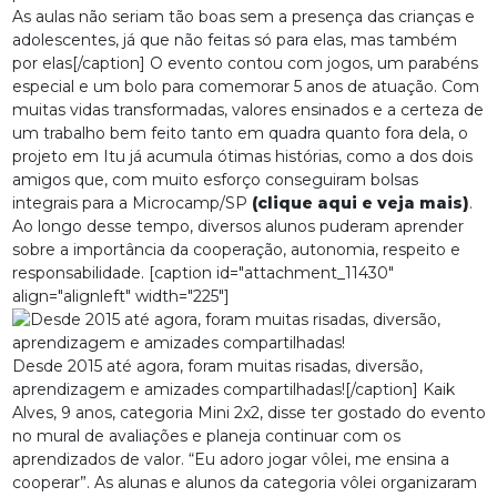
As aulas não seriam tão boas sem a presença das crianças e
adolescentes, já que não feitas só para elas, mas também
por elas[/caption] O evento contou com jogos, um parabéns
especial e um bolo para comemorar 5 anos de atuação. Com
muitas vidas transformadas, valores ensinados e a certeza de
um trabalho bem feito tanto em quadra quanto fora dela, o
projeto em Itu já acumula ótimas histórias, como a dos dois
amigos que, com muito esforço conseguiram bolsas
integrais para a Microcamp/SP
(clique aqui e veja mais)
.
Ao longo desse tempo, diversos alunos puderam aprender
sobre a importância da cooperação, autonomia, respeito e
responsabilidade. [caption id="attachment_11430"
align="alignleft" width="225"]
Desde 2015 até agora, foram muitas risadas, diversão,
aprendizagem e amizades compartilhadas![/caption] Kaik
Alves, 9 anos, categoria Mini 2x2, disse ter gostado do evento
no mural de avaliações e planeja continuar com os
aprendizados de valor. “Eu adoro jogar vôlei, me ensina a
cooperar”. As alunas e alunos da categoria vôlei organizaram