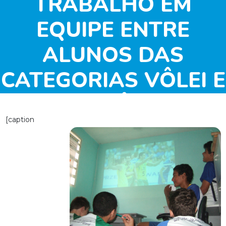
TRABALHO EM
EQUIPE ENTRE
ALUNOS DAS
CATEGORIAS VÔLEI E
SUPER VÔLEI DO
[caption
NÚCLEO CENTRAL –
CURITIBA/PR