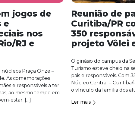
om jogos de
Reunião de pa
s e
Curitiba/PR c
ciais nos
350 responsáv
Rio/RJ e
projeto Vôlei
O ginásio do campus da Se
Turismo esteve cheio na sex
 núcleos Praça Onze –
pais e responsáveis. Com 35
ede. As comemorações
Núcleo Central – Curitiba/
ães e responsáveis a ter
o vínculo da família dos al
ilhas, ao mesmo tempo em
em-estar. […]
Ler mais