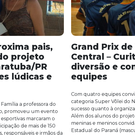
roxima pais,
Grand Prix de
do projeto
Central – Curi
aratuba/PR
diversão e co
es lúdicas e
equipes
Com quatro equipes convid
categoria Super Vôlei do N
Família a professora do
sucesso quanto à organizaç
to, promoveu um evento
Além dos alunos do projet
 e esportivas marcaram o
meninas e meninos convida
icipação de mais de 150
Estadual do Paraná (mascu
s, responsáveis e irmãos da