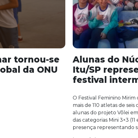
har tornou-se
Alunas do Núc
lobal da ONU
Itu/SP repres
festival inter
O Festival Feminino Mirim 
mais de 110 atletas de seis
alunas do projeto Vôlei em
das categorias Mini 3×3 (11 
presença representando s