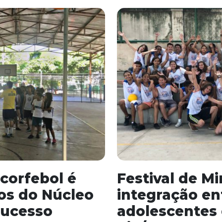
corfebol é
Festival de Mi
os do Núcleo
integração en
sucesso
adolescentes 