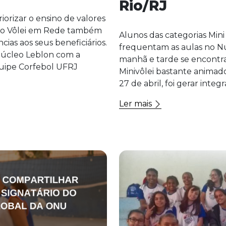
Rio/RJ
iorizar o ensino de valores
eto Vôlei em Rede também
Alunos das categorias Mini 
ias aos seus beneficiários.
frequentam as aulas no Nú
 Núcleo Leblon com a
manhã e tarde se encontra
quipe Corfebol UFRJ
Minivôlei bastante animado
27 de abril, foi gerar integ
Ler mais