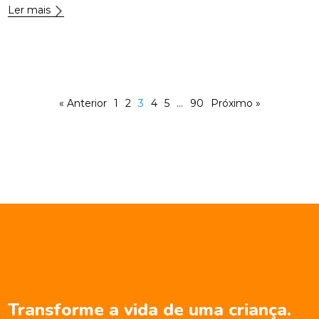
Ler mais
« Anterior
1
2
3
4
5
…
90
Próximo »
Transforme a vida de uma criança.