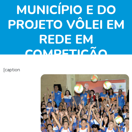
MUNICÍPIO E DO
PROJETO VÔLEI EM
REDE EM
COMPETIÇÃO
TOTALMENTE
[caption
ONLINE