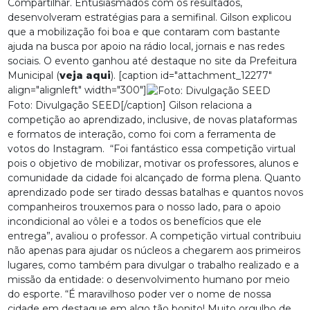
Compartilhar. Entusiasmados com os resultados,
desenvolveram estratégias para a semifinal. Gilson explicou
que a mobilização foi boa e que contaram com bastante
ajuda na busca por apoio na rádio local, jornais e nas redes
sociais. O evento ganhou até destaque no site da Prefeitura
Municipal (
veja aqui
). [caption id="attachment_12277"
align="alignleft" width="300"]
Foto: Divulgação SEED[/caption] Gilson relaciona a
competição ao aprendizado, inclusive, de novas plataformas
e formatos de interação, como foi com a ferramenta de
votos do Instagram. “Foi fantástico essa competição virtual
pois o objetivo de mobilizar, motivar os professores, alunos e
comunidade da cidade foi alcançado de forma plena. Quanto
aprendizado pode ser tirado dessas batalhas e quantos novos
companheiros trouxemos para o nosso lado, para o apoio
incondicional ao vôlei e a todos os benefícios que ele
entrega”, avaliou o professor. A competição virtual contribuiu
não apenas para ajudar os núcleos a chegarem aos primeiros
lugares, como também para divulgar o trabalho realizado e a
missão da entidade: o desenvolvimento humano por meio
do esporte. “É maravilhoso poder ver o nome de nossa
cidade em destaque em algo tão bonito! Muito orgulho de