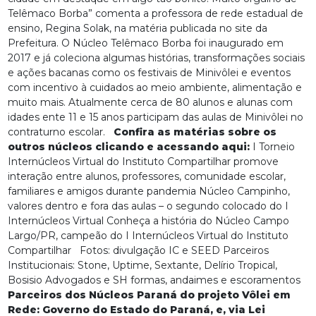
Telêmaco Borba” comenta a professora de rede estadual de
ensino, Regina Solak, na matéria publicada no site da
Prefeitura. O Núcleo Telêmaco Borba foi inaugurado em
2017 e já coleciona algumas histórias, transformações sociais
e ações bacanas como os festivais de Minivôlei e eventos
com incentivo à cuidados ao meio ambiente, alimentação e
muito mais. Atualmente cerca de 80 alunos e alunas com
idades ente 11 e 15 anos participam das aulas de Minivôlei no
contraturno escolar.
Confira as matérias sobre os
outros núcleos clicando e acessando aqui:
I Torneio
Internúcleos Virtual do Instituto Compartilhar promove
interação entre alunos, professores, comunidade escolar,
familiares e amigos durante pandemia
Núcleo Campinho,
valores dentro e fora das aulas – o segundo colocado do I
Internúcleos Virtual
Conheça a história do Núcleo Campo
Largo/PR, campeão do I Internúcleos Virtual do Instituto
Compartilhar
Fotos: divulgação IC e SEED Parceiros
Institucionais: Stone, Uptime, Sextante, Delírio Tropical,
Bosisio Advogados e SH formas, andaimes e escoramentos
Parceiros dos Núcleos Paraná do projeto Vôlei em
Rede: Governo do Estado do Paraná, e, via Lei