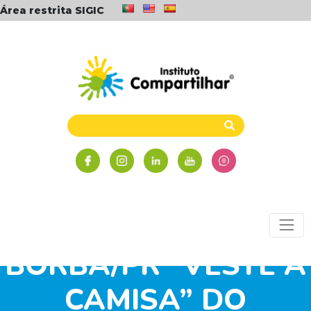
Área restrita SIGIC
3º LUGAR: NÚCLEO
TELÊMACO
BORBA/PR “VESTE A
CAMISA” DO