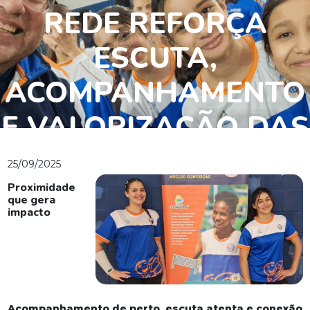
REDE REFORÇA
ESCUTA,
ACOMPANHAMENTO
E VALORIZAÇÃO DAS
PRÁTICAS
25/09/2025
PEDAGÓGICAS
Proximidade
que gera
impacto
Acompanhamento de perto, escuta atenta e conexão