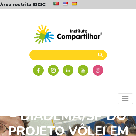
Área restrita SIGIC
VISITA TÉCNICA AO
NÚCLEO CONCEIÇÃO
– DIADEMA/SP DO
PROJETO VÔLEI EM