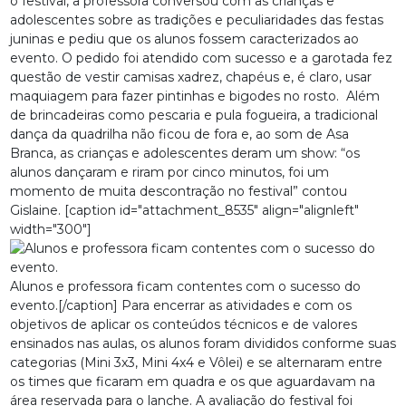
o festival, a professora conversou com as crianças e
adolescentes sobre as tradições e peculiaridades das festas
juninas e pediu que os alunos fossem caracterizados ao
evento. O pedido foi atendido com sucesso e a garotada fez
questão de vestir camisas xadrez, chapéus e, é claro, usar
maquiagem para fazer pintinhas e bigodes no rosto. Além
de brincadeiras como pescaria e pula fogueira, a tradicional
dança da quadrilha não ficou de fora e, ao som de Asa
Branca, as crianças e adolescentes deram um show: “os
alunos dançaram e riram por cinco minutos, foi um
momento de muita descontração no festival” contou
Gislaine. [caption id="attachment_8535" align="alignleft"
width="300"]
Alunos e professora ficam contentes com o sucesso do
evento.[/caption] Para encerrar as atividades e com os
objetivos de aplicar os conteúdos técnicos e de valores
ensinados nas aulas, os alunos foram divididos conforme suas
categorias (Mini 3x3, Mini 4x4 e Vôlei) e se alternaram entre
os times que ficaram em quadra e os que aguardavam na
área reservada para o lanche. A avaliação do festival foi