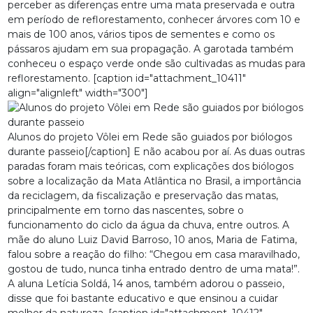
perceber as diferenças entre uma mata preservada e outra
em período de reflorestamento, conhecer árvores com 10 e
mais de 100 anos, vários tipos de sementes e como os
pássaros ajudam em sua propagação. A garotada também
conheceu o espaço verde onde são cultivadas as mudas para
reflorestamento. [caption id="attachment_10411"
align="alignleft" width="300"]
Alunos do projeto Vôlei em Rede são guiados por biólogos
durante passeio[/caption] E não acabou por aí. As duas outras
paradas foram mais teóricas, com explicações dos biólogos
sobre a localização da Mata Atlântica no Brasil, a importância
da reciclagem, da fiscalização e preservação das matas,
principalmente em torno das nascentes, sobre o
funcionamento do ciclo da água da chuva, entre outros. A
mãe do aluno Luiz David Barroso, 10 anos, Maria de Fatima,
falou sobre a reação do filho: “Chegou em casa maravilhado,
gostou de tudo, nunca tinha entrado dentro de uma mata!”.
A aluna Letícia Soldá, 14 anos, também adorou o passeio,
disse que foi bastante educativo e que ensinou a cuidar
melhor da natureza. [caption id="attachment_10412"