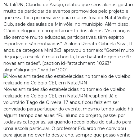
Natal/RN, Cláudio de Araújo, relatou que seus alunos gostam
muito de participar de eventos promovidos pelo projeto e
que essa foi a primeira vez para muitos fora do Natal Volley
Club, sede das aulas de Minivôlei no município. Além disso,
Cláudio elogiou o comportamento dos alunos: “As crianças
são sempre muito educadas, participativas, têm espírito
esportivo e são motivadas”. A aluna Renata Gabriela Silva, 11
anos, da categoria Mini 3x3, aprovou o torneio: “Gostei muito
de jogar, a escola é muito bonita, teve bastante gente e fiz
novas amizades”. [caption id="attachment_10263"
align="alignright" width="300"]
Novas amizades são estabelecidas no torneio de voleibol
realizado no Colégio CEI, em Natal/RN[/caption] Já o
voluntário Tiago de Oliveira, 17 anos, ficou feliz em ser
convidado para participar do evento, mesmo tendo saído há
algum tempo das aulas: “Fui aluno do projeto, passei por
todas as categorias, sai quando recebi bolsa de estudo para
uma escola particular. O professor Eduardo me convidou
para ajudar no evento deste ano, sempre que posso venho