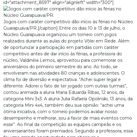
id="attachment_8597" align="alignleft" width="300"]
Jogos com caráter competitivo dão início às férias no Núcleo
Guarapuava/PR.[/caption] Entre os dias 10 e 13 de julho, o
Núcleo Guarapuava organizou um torneio com jogos
realizados durante as aulas do projeto Vôlei em Rede. Além
de oportunizar a participação em partidas com caráter
competitivo antes de dar início às férias, a professora do
núcleo, Valdinéia Lemos, aproveitou para comemorar os
aniversários do primeiro semestre do ano. Ao todo, se
envolveram nas atividades 80 crianças e adolescentes. O
clima foi de diversão e expectativa. “Achei super legal e
diferente. Adorei o fato de ter jogado com outras turmas”,
contou animada a aluna Maria Eduarda Ribas, 12 anos, da
categoria Mini 3x3. A aluna Julia Rafaela Opolinski, 13 anos, da
categoria Mini 4x4, também deu sua opinião: “achei uma
ótima iniciativa, com o torneio podemos avaliar nosso
desempenho e melhorar, sou a favor de mais eventos como
esse”. Ao final da competição as equipes campeãs e os
aniversariantes foram premiados. Segundo a professora, essa