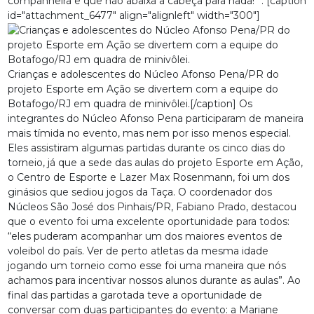
companheira e que não abaixa a cabeça para nada! ”. [caption
id="attachment_6477" align="alignleft" width="300"]
Crianças e adolescentes do Núcleo Afonso Pena/PR do
projeto Esporte em Ação se divertem com a equipe do
Botafogo/RJ em quadra de minivôlei.[/caption] Os
integrantes do Núcleo Afonso Pena participaram de maneira
mais tímida no evento, mas nem por isso menos especial.
Eles assistiram algumas partidas durante os cinco dias do
torneio, já que a sede das aulas do projeto Esporte em Ação,
o Centro de Esporte e Lazer Max Rosenmann, foi um dos
ginásios que sediou jogos da Taça. O coordenador dos
Núcleos São José dos Pinhais/PR, Fabiano Prado, destacou
que o evento foi uma excelente oportunidade para todos:
“eles puderam acompanhar um dos maiores eventos de
voleibol do país. Ver de perto atletas da mesma idade
jogando um torneio como esse foi uma maneira que nós
achamos para incentivar nossos alunos durante as aulas”. Ao
final das partidas a garotada teve a oportunidade de
conversar com duas participantes do evento: a Mariane