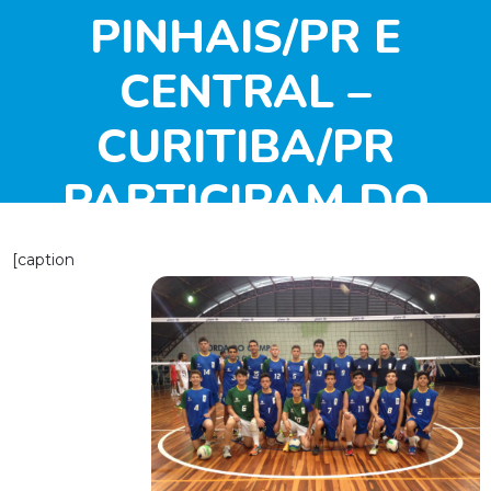
PINHAIS/PR E
CENTRAL –
CURITIBA/PR
PARTICIPAM DO
MAIOR EVENTO DE
[caption
CATEGORIAS DE
BASE DO BRASIL