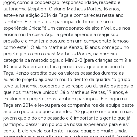
jogos, como a cooperação, responsabilidade, respeito e
autonomia.[/caption] O aluno Matheus Portes, 16 anos,
esteve na edição 2014 da Taça e compareceu neste ano
também. Ele conta que participar do torneio é uma
experiência única: “é um campeonato de alto nível, que nos
ensina muita coisa. Aqui, a gente aprende a reagir sob
pressão e a manter a postura em um campeonato famoso
como este”. O aluno Matheus Kenzo, 15 anos, começou no
projeto junto com o xará Matheus Portes, na primeira
categoria da metodologia, o Mini 2×2 (para crianças com 9 e
10 anos). No entanto, foi a primeira vez que participou da
Taça. Kenzo acredita que os valores passados durante as
aulas do projeto ajudaram muito dentro da quadra: “o grupo
teve autonomia, cooperou e se respeitou durante os jogos, o
que nos manteve unidos”. Já o Matheus Freitas, 17 anos, é
ex-aluno do projeto, mas também participou. Ele jogou na
Taça em 2014 e levou para os companheiros de equipe deste
ano um pouco do que aprendeu. “O grupo é um pouco mais
jovem que o do ano passado e é importante a gente que já
participou passar um pouco da nossa experiência para eles”,
conta. E ele revela contente: “nossa equipe é muito unida,