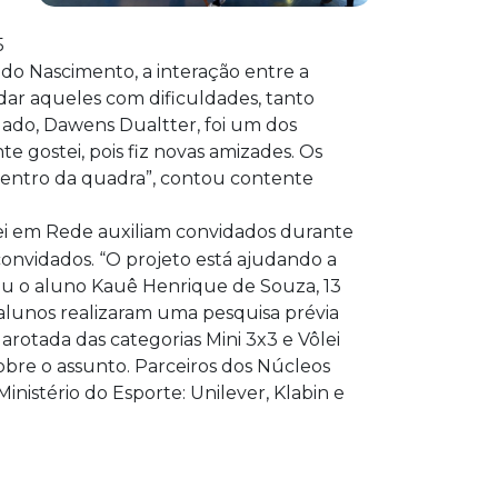
5
ldo Nascimento, a interação entre a
dar aqueles com dificuldades, tanto
dado, Dawens Dualtter, foi um dos
e gostei, pois fiz novas amizades. Os
dentro da quadra”, contou contente
ei em Rede auxiliam convidados durante
convidados. “O projeto está ajudando a
elou o aluno Kauê Henrique de Souza, 13
 alunos realizaram uma pesquisa prévia
arotada das categorias Mini 3x3 e Vôlei
obre o assunto. Parceiros dos Núcleos
nistério do Esporte: Unilever, Klabin e