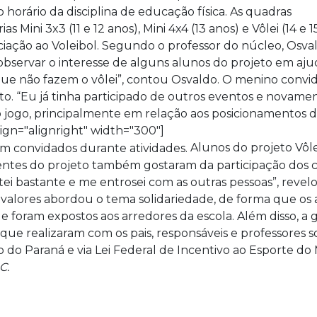
 horário da disciplina de educação física. As quadras
Mini 3x3 (11 e 12 anos), Mini 4x4 (13 anos) e Vôlei (14 e 1
ciação ao Voleibol. Segundo o professor do núcleo, Osva
observar o interesse de alguns alunos do projeto em aju
 que não fazem o vôlei”, contou Osvaldo. O menino convi
o. “Eu já tinha participado de outros eventos e novament
 jogo, principalmente em relação aos posicionamentos 
ign="alignright" width="300"]
Alunos do projeto Vôl
scentes do projeto também gostaram da participação dos 
oltei bastante e me entrosei com as outras pessoas”, rev
de valores abordou o tema solidariedade, de forma que os
 foram expostos aos arredores da escola. Além disso, a g
que realizaram com os pais, responsáveis e professores s
do Paraná e via Lei Federal de Incentivo ao Esporte do Mi
C.