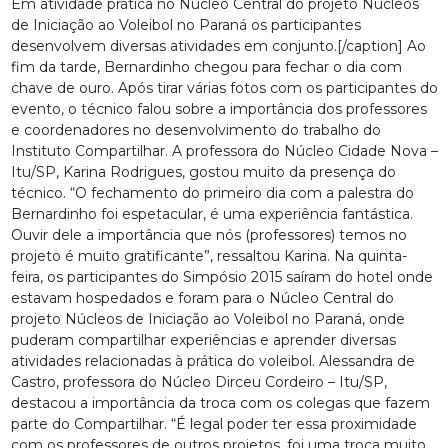
Em atividade prática no Núcleo Central do projeto Núcleos
de Iniciação ao Voleibol no Paraná os participantes
desenvolvem diversas atividades em conjunto.[/caption] Ao
fim da tarde, Bernardinho chegou para fechar o dia com
chave de ouro. Após tirar várias fotos com os participantes do
evento, o técnico falou sobre a importância dos professores
e coordenadores no desenvolvimento do trabalho do
Instituto Compartilhar. A professora do Núcleo Cidade Nova –
Itu/SP, Karina Rodrigues, gostou muito da presença do
técnico. “O fechamento do primeiro dia com a palestra do
Bernardinho foi espetacular, é uma experiência fantástica.
Ouvir dele a importância que nós (professores) temos no
projeto é muito gratificante”, ressaltou Karina. Na quinta-
feira, os participantes do Simpósio 2015 saíram do hotel onde
estavam hospedados e foram para o Núcleo Central do
projeto Núcleos de Iniciação ao Voleibol no Paraná, onde
puderam compartilhar experiências e aprender diversas
atividades relacionadas à prática do voleibol. Alessandra de
Castro, professora do Núcleo Dirceu Cordeiro – Itu/SP,
destacou a importância da troca com os colegas que fazem
parte do Compartilhar. “É legal poder ter essa proximidade
com os professores de outros projetos, foi uma troca muito