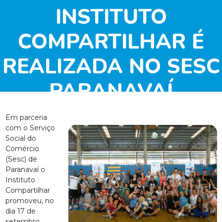
INSTITUTO
COMPARTILHAR É
REALIZADA NO SESC
PARANAVAÍ
Em parceria
com o Serviço
Social do
Comércio
(Sesc) de
Paranavaí o
Instituto
Compartilhar
promoveu, no
dia 17 de
setembro,