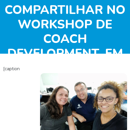
COMPARTILHAR NO
WORKSHOP DE
COACH
DEVELOPMENT, EM
SÃO PAULO/PR
[caption