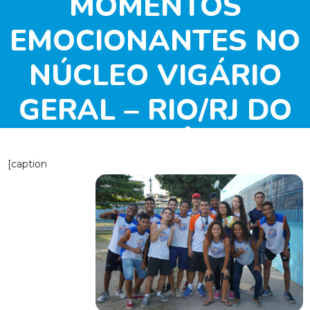
MOMENTOS
EMOCIONANTES NO
NÚCLEO VIGÁRIO
GERAL – RIO/RJ DO
PROJETO VÔLEI EM
[caption
REDE