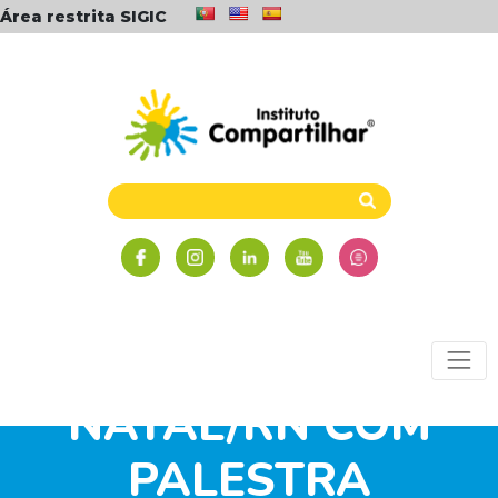
Área restrita SIGIC
RABDOMIÓLISE VIRA
TEMA NO NÚCLEO
NATAL/RN COM
PALESTRA