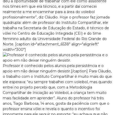
deu a oportunidade de trabalhar com ele como assistente
nos times em que era técnico, e a partir daí comecei
realmente a me encaminhar para a área do voleibol
profissionalmente”, diz Cláudio. Hoje o professor faz jornada
quádrupla: além de professor do Instituto Compartilhar, ele
trabalha na Secretaria de Educação do Estado, é técnico de
vôlei no Centro de Educação Integrada (CEI) e do time
feminino adulto da Universidade Federal do Rio Grande do
Norte. [caption id="attachment_6538" align="alignleft"
width="300"]
Professor é conhecido pelos alunos pela persistência e o
apoio em não deixar ninguém desistir.[/caption] Para Cláudio,
o trabalho com o Instituto Compartilhar é muito mais do que
ele esperava: “eu sempre trabalhei com voleibol, mas quando
entrei no projeto percebi que, com a Metodologia
Compartilhar de Iniciação ao Voleibol, a criança tem muito
mais facilidade em aprender”. Aluno do professor há três
anos, Tiago Barbosa, 14 anos, gosta da paciência com que o
professor ensina vôlei e revela o quanto o incentivo foi
importante para ele seguir no esporte: “eu achava que não