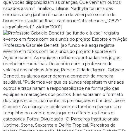
que vocês disponibilizam às crianças. Que venham outros
sábados assim!”, finalizou Liliane. Nadhylla foi uma das
sortudas que ganhou uma bola de vôlei pelo sorteio de
brindes realizado ao final. [caption id="attachment_10827"
align="alignleft" width="300"]
Professora Gabriele Benetti (ao fundo e à esq.) registra
evento em fotos com os alunos do projeto Esporte em
Ação[/caption] As equipes melhores pontuadas nos jogos
receberam medalhas. De acordo com a professora de
voleibol dos núcleos Afonso Pena e Cidade Jardim, Gabriele
Benetti, os alunos aprenderam a competir de maneira
saudável. “Pudemos ver que os alunos respeitaram uns aos
outros e trabalharam a responsabilidade na formação das
equipes e marcações dos pontos! Eles adoraram o formato
dos jogos e, principalmente, as premiações e brindes”, disse
Gabriele. As crianças e adolescentes também tiveram um
tempinho no evento para jogar em diferentes times e
categorias. Fotos: Divulgação IC. Parceiros Institucionais:
Uptime, Stone, Sextante e Delírio Tropical. Parceiros do