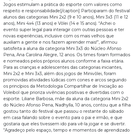
Jogos estimulam a prática do esporte com valores como
respeito e responsabilidade[/caption] Participaram do festival
alunos das categorias Mini 2x2 (9 e 10 anos), Mini 3x3 (11 e 12
anos), Mini 4x4 (13 anos) e Vôlei (14 e 15 anos). “Achei o
evento super legal para interagir com outras pessoas e ter
novas experiências, inclusive com os mais velhos que
auxiliam a gente e nos fazem aprender mais!”, afirmou
satisfeita a aluna da categoria Mini 3x3 do Núcleo Afonso
Pena, Ana Carolina Alegre, 12 anos. Os times foram formados
e nomeados pelos próprios alunos conforme a faixa etária.
Para as crianças e adolescentes das categorias iniciantes,
Mini 2x2 e Mini 3x3, além dos jogos de Minivôlei, foram
promovidas atividades lúdicas com cones e arcos seguindo
os princípios da Metodologia Compartilhar de Iniciação ao
Voleibol que prioriza vivências positivas e divertidas com o
esporte. Liliane Barbosa, mãe da aluna da categoria Mini 2x2
do Núcleo Afonso Pena, Nadhylla, 10 anos, contou que a filha
gostou tanto do festival que passou o restante do sábado
em casa falando sobre o evento para o pai e irmão, e que
gostaria que eles tivessem ido para vê-la jogar e se divertir.
“Agradeço pelo espaço, tempo e momentos de aprendizado