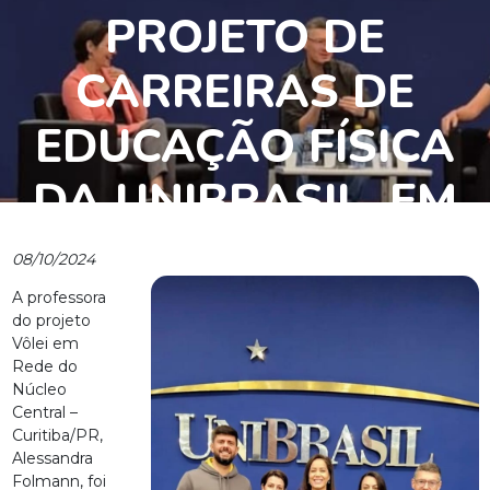
PROJETO DE
CARREIRAS DE
EDUCAÇÃO FÍSICA
DA UNIBRASIL, EM
CURITIBA/PR
08/10/2024
A professora
do projeto
Vôlei em
Rede do
Núcleo
Central –
Curitiba/PR,
Alessandra
Folmann, foi