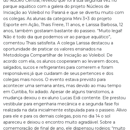
do Núcleo Central, revelou que foi a sua segunda vez no
parque aquático com a galera do projeto Núcleos de
Iniciação ao Voleibol no Paraná e que se divertiu muito com
os colegas. As alunas da categoria Mini 3×3 do projeto
Esporte em Ação, Thais Freire, 11 anos, e Larissa Barbosa, 12
anos, também gostaram bastante do passeio. “Muito legal!
Não é todo dia que podemos vir ao parque aquático”,
comentou Thais satisfeita. A colega Larissa destacou a
oportunidade de praticar os valores ensinados na
Metodologia Compartilhar de Iniciação ao Voleibol. De
acordo com ela, os alunos cooperaram ao levarem doces,
salgados, sucos e refrigerantes para comerem e foram
responsáveis já que cuidaram de seus pertences e dos
colegas mais novos. O evento estava previsto para
acontecer uma semana antes, mas devido ao mau tempo
em Curitiba, foi adiado. Apesar de alguns transtornos, a
mudança deixou o ex-aluno Lucas Eidi contente. Ele prestou
vestibular para engenharia mecânica e a segunda fase foi
realizada na data inicialmente estipulada para o passeio. Alívio
para ele e para os demais colegas, pois no dia 14 o sol
apareceu e deixou o encontro muito agradável. Sobre a
comemoração de final de ano, ele dispensou rodeios: “muito