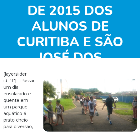
DE 2015 DOS
ALUNOS DE
CURITIBA E SÃO
JOSÉ DOS
PINHAIS/PR
[layerslider
id="1"] Passar
um dia
ensolarado e
quente em
um parque
aquático é
prato cheio
para diversão,