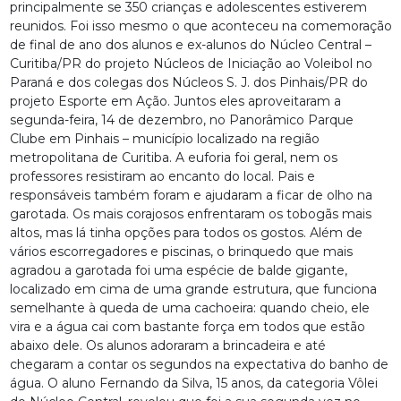
principalmente se 350 crianças e adolescentes estiverem
reunidos. Foi isso mesmo o que aconteceu na comemoração
de final de ano dos alunos e ex-alunos do Núcleo Central –
Curitiba/PR do projeto Núcleos de Iniciação ao Voleibol no
Paraná e dos colegas dos Núcleos S. J. dos Pinhais/PR do
projeto Esporte em Ação. Juntos eles aproveitaram a
segunda-feira, 14 de dezembro, no Panorâmico Parque
Clube em Pinhais – município localizado na região
metropolitana de Curitiba. A euforia foi geral, nem os
professores resistiram ao encanto do local. Pais e
responsáveis também foram e ajudaram a ficar de olho na
garotada. Os mais corajosos enfrentaram os tobogãs mais
altos, mas lá tinha opções para todos os gostos. Além de
vários escorregadores e piscinas, o brinquedo que mais
agradou a garotada foi uma espécie de balde gigante,
localizado em cima de uma grande estrutura, que funciona
semelhante à queda de uma cachoeira: quando cheio, ele
vira e a água cai com bastante força em todos que estão
abaixo dele. Os alunos adoraram a brincadeira e até
chegaram a contar os segundos na expectativa do banho de
água. O aluno Fernando da Silva, 15 anos, da categoria Vôlei