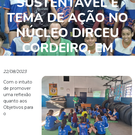
SUSTENTÁVEL É
TEMA DE AÇÃO NO
NÚCLEO DIRCEU
CORDEIRO, EM
ITU/SP
22/08/2023
Com o intuito
de promover
uma reflexão
quanto aos
Objetivos para
o