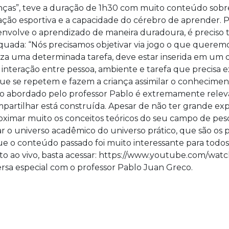
nças”, teve a duração de 1h30 com muito conteúdo sobr
iação esportiva e a capacidade do cérebro de aprender. Pa
nvolve o aprendizado de maneira duradoura, é preciso 
uada: “Nós precisamos objetivar via jogo o que querem
iza uma determinada tarefa, deve estar inserida em um 
interação entre pessoa, ambiente e tarefa que precisa ex
ue se repetem e fazem a criança assimilar o conhecimen
o abordado pelo professor Pablo é extremamente releva
artilhar está construída. Apesar de não ter grande ex
roximar muito os conceitos teóricos do seu campo de pes
 o universo acadêmico do universo prático, que são os p
ue o conteúdo passado foi muito interessante para todos 
ao vivo, basta acessar:
https://www.youtube.com/wa
rsa especial com o professor Pablo Juan Greco.