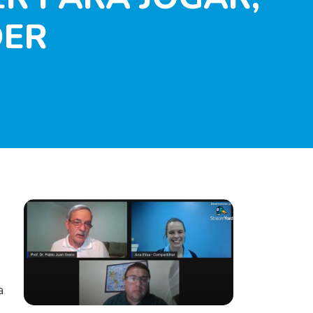
DER
a