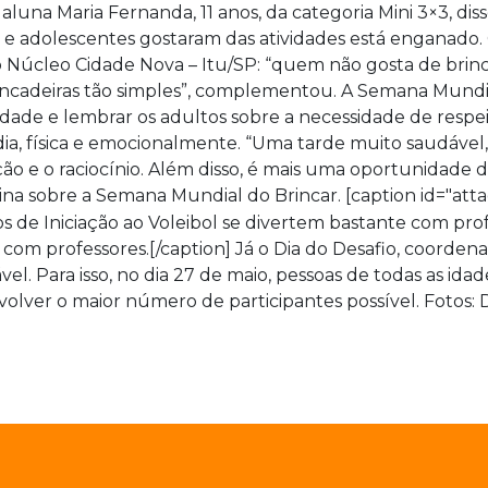
luna Maria Fernanda, 11 anos, da categoria Mini 3×3, dis
 e adolescentes gostaram das atividades está enganado. 
Núcleo Cidade Nova – Itu/SP: “quem não gosta de brinca
brincadeiras tão simples”, complementou. A Semana Mundi
iedade e lembrar os adultos sobre a necessidade de respe
ia, física e emocionalmente. “Uma tarde muito saudável,
 e o raciocínio. Além disso, é mais uma oportunidade d
arina sobre a Semana Mundial do Brincar. [caption id="at
 com professores.[/caption] Já o Dia do Desafio, coordena
ável. Para isso, no dia 27 de maio, pessoas de todas as 
volver o maior número de participantes possível. Fotos: 