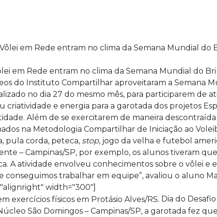
Vôlei em Rede entram no clima da Semana Mundial do Bri
úcleos do Instituto Compartilhar aproveitaram a Semana 
realizado no dia 27 do mesmo mês, para participarem de ati
ou criatividade e energia para a garotada dos projetos Es
tidade. Além de se exercitarem de maneira descontraída 
nados na Metodologia Compartilhar de Iniciação ao Volei
, pula corda, peteca,
stop
, jogo da velha e futebol ame
cente – Campinas/SP, por exemplo, os alunos tiveram que
ca. A atividade envolveu conhecimentos sobre o vôlei e 
e conseguimos trabalhar em equipe”, avaliou o aluno Marc
"alignright" width="300"]
Dia do Desafio
o Núcleo São Domingos – Campinas/SP, a garotada fez que