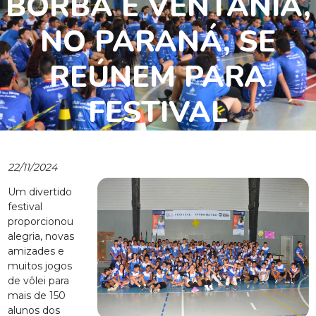
BORBA E VENTANIA,
NO PARANÁ, SE
REÚNEM PARA
FESTIVAL
INTERAGINDO 2024
22/11/2024
Um divertido
festival
proporcionou
alegria, novas
amizades e
muitos jogos
de vôlei para
mais de 150
alunos dos