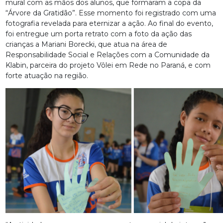
mural com as mãos dos alunos, que formaram a copa da
“Árvore da Gratidão”. Esse momento foi registrado com uma
fotografia revelada para eternizar a ação. Ao final do evento,
foi entregue um porta retrato com a foto da ação das
crianças a Mariani Borecki, que atua na área de
Responsabilidade Social e Relações com a Comunidade da
Klabin, parceira do projeto Vôlei em Rede no Paraná, e com
forte atuação na região.