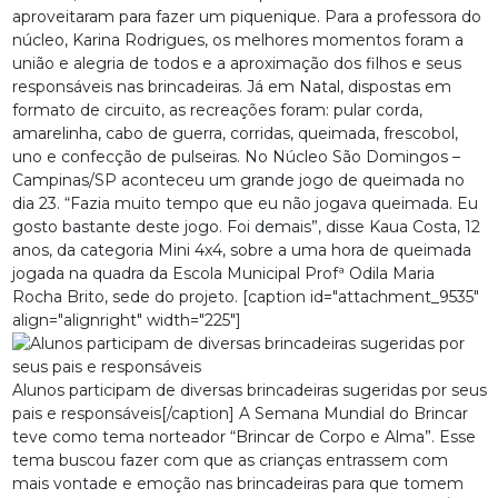
aproveitaram para fazer um piquenique. Para a professora do
núcleo, Karina Rodrigues, os melhores momentos foram a
união e alegria de todos e a aproximação dos filhos e seus
responsáveis nas brincadeiras. Já em Natal, dispostas em
formato de circuito, as recreações foram: pular corda,
amarelinha, cabo de guerra, corridas, queimada, frescobol,
uno e confecção de pulseiras. No Núcleo São Domingos –
Campinas/SP aconteceu um grande jogo de queimada no
dia 23. “Fazia muito tempo que eu não jogava queimada. Eu
gosto bastante deste jogo. Foi demais”, disse Kaua Costa, 12
anos, da categoria Mini 4x4, sobre a uma hora de queimada
jogada na quadra da Escola Municipal Profª Odila Maria
Rocha Brito, sede do projeto. [caption id="attachment_9535"
align="alignright" width="225"]
Alunos participam de diversas brincadeiras sugeridas por seus
pais e responsáveis[/caption] A Semana Mundial do Brincar
teve como tema norteador “Brincar de Corpo e Alma”. Esse
tema buscou fazer com que as crianças entrassem com
mais vontade e emoção nas brincadeiras para que tomem