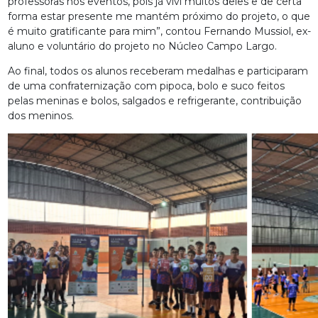
professoras nos eventos, pois já vivi muitos deles e de certa
forma estar presente me mantém próximo do projeto, o que
é muito gratificante para mim”, contou Fernando Mussiol, ex-
aluno e voluntário do projeto no Núcleo Campo Largo.
Ao final, todos os alunos receberam medalhas e participaram
de uma confraternização com pipoca, bolo e suco feitos
pelas meninas e bolos, salgados e refrigerante, contribuição
dos meninos.