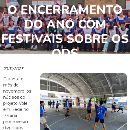
O ENCERRAMENTO
DO ANO COM
FESTIVAIS SOBRE OS
ODS
23/11/2023
Durante o
mês de
novembro, os
núcleos do
projeto Vôlei
em Rede no
Paraná
promoveram
divertidos