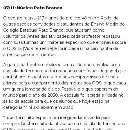
07/11: Núcleo Pato Branco
O evento reuniu 217 alunos do projeto Vôlei em Rede, de
outras escolas convidadas e estudantes de Ensino Médio do
Colégio Estadual Pato Branco, que atuaram como
voluntários. Antes das atividades, cada professor repassou
com suas turmas um material específico que ensinava sobre
o ODS 15 (Vida Terrestre) e foi iniciada uma campanha de
arrecadação de alimentos.
A garotada também realizou uma ação que envolvia uma
cápsula do tempo que foi recheada com folhas de papel que
continham respostas quanto aos compromissos de cada
criança para o cumprimento das metas dos ODS, o que cada
um queria lembrar do dia do Festival e o que esperam do
mundo para o ano de 2030. A cápsula foi lacrada e fixada no
salão da escola para que os alunos que hoje estão na
categoria Mini 3x3 abram em 2030.
“Tudo foi muito especial, eu irei guardar esse dia para
sempre. Gostei muito da atividade da cápsula do tempo das
ODS e eu e meus colegas acreditamos que todos nós