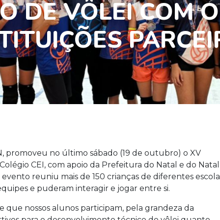
O DE VÔLEI COM O
TITUIÇÕES PARCE
N, promoveu no último sábado (19 de outubro) o XV
Colégio CEI, com apoio da Prefeitura do Natal e do Natal
o evento reuniu mais de 150 crianças de diferentes escola
quipes e puderam interagir e jogar entre si.
e que nossos alunos participam, pela grandeza da
tivos para o desenvolvimento técnico do vôlei quanto