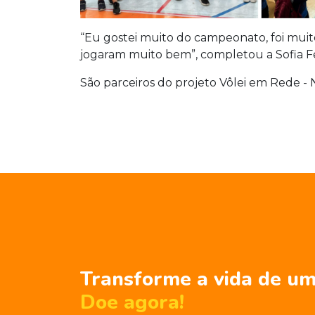
“Eu gostei muito do campeonato, foi mui
jogaram muito bem”, completou a Sofia Fe
São parceiros do projeto Vôlei em Rede - N
Transforme a vida de um
Doe agora!