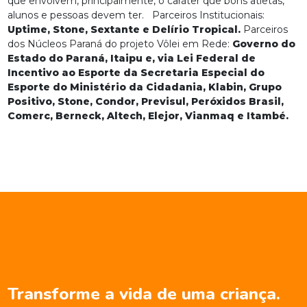
que envolvem, principalmente, o caráter que bons atletas,
alunos e pessoas devem ter.
Parceiros Institucionais:
Uptime, Stone, Sextante e Delírio Tropical.
Parceiros
dos Núcleos Paraná do projeto Vôlei em Rede:
Governo do
Estado do Paraná, Itaipu e, via Lei Federal de
Incentivo ao Esporte da Secretaria Especial do
Esporte do Ministério da Cidadania, Klabin, Grupo
Positivo, Stone, Condor, Previsul, Peróxidos Brasil,
Comerc, Berneck, Altech, Elejor, Vianmaq e Itambé.
Transforme a vida de uma criança.