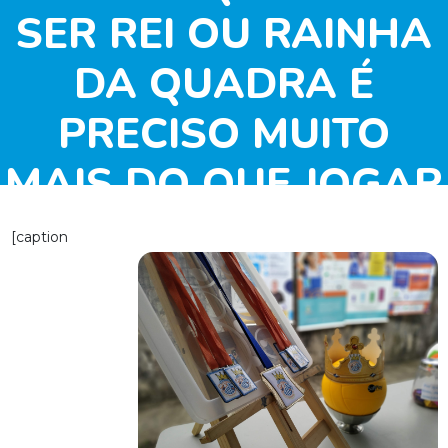
SER REI OU RAINHA
DA QUADRA É
PRECISO MUITO
MAIS DO QUE JOGAR
BEM
[caption