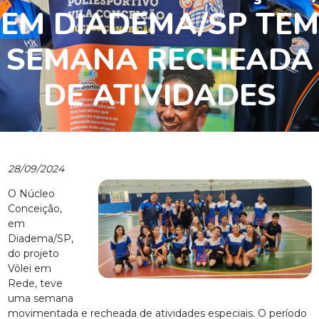
EM DIADEMA/SP TEM
SEMANA RECHEADA
DE ATIVIDADES
28/09/2024
O Núcleo
Conceição,
em
Diadema/SP,
do projeto
Vôlei em
Rede, teve
uma semana
movimentada e recheada de atividades especiais. O período