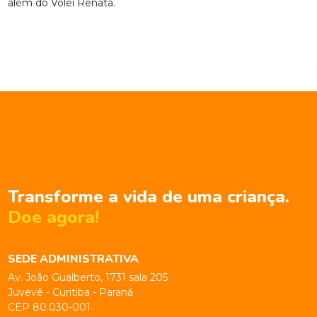
além do Vôlei Renata.
Transforme a vida de uma criança.
Doe agora!
SEDE ADMINISTRATIVA
Av. João Gualberto, 1731 sala 205
Juvevê - Curitiba - Paraná
CEP 80.030-001