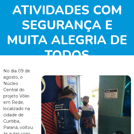
ATIVIDADES COM
SEGURANÇA E
MUITA ALEGRIA DE
TODOS
No dia 09 de
agosto, o
Núcleo
Central do
projeto Vôlei
em Rede,
localizado na
cidade de
Curitiba,
Paraná, voltou
às aulas com