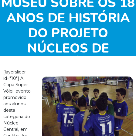
MUSEU SOBRE OS 18
ANOS DE HISTÓRIA
DO PROJETO
NÚCLEOS DE
INICIAÇÃO AO
[layerslider
VOLEIBOL NO
id="10"] A
Copa Super
PARANÁ
Vôlei, evento
promovido
aos alunos
desta
categoria do
Núcleo
Central, em
Curitiba, foi