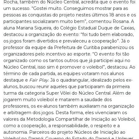
Rocha, também do Núcleo Central, acredita que o evento foi
um sucesso. “Gostei muito. Conseguimos mostrar para as
pessoas as conquistas do projeto nestes últimos 18 anos e os
participantes socializaram muito bem”, comentou Rosana. A
aluna Mariana Siqueira, do Colégio Estadual Duque de Caxias,
destacou a organização do evento: “foi tudo bem elaborado,
os jogos foram divertidos e prevaleceu a cooperação”. Já o
professor da equipe da Prefeitura de Curitiba parabenizou os
organizadores pelo incentivo ao esporte. “O evento foi tão
organizado como os tantos outros que já participei aqui no
Núcleo Central, isso sim é promover o voleibol”, destacou. Ao
término de cada partida, as equipes votaram nos alunos
destaque e
Fair
Play
. Já o quadrangular, idealizado pelos ex-
alunos, buscou reunir aqueles que participaram da primeira
turma da categoria Super Vôlei do Núcleo Central. Além de
jogarem muito voleibol e matarem a saudade dos
professores, os ex-alunos também auxiliaram na organização
e arbitragem dos jogos. Desta forma, eles vivenciaram os
valores da Metodologia Compartilhar de Iniciação ao Voleibol,
como a cooperação, a responsabilidade, o respeito e a
autonomia. Parceiros do projeto Núcleos de Iniciação ao
Voleibol no Paraná: Governo do Estado do Paraná e Unilever.