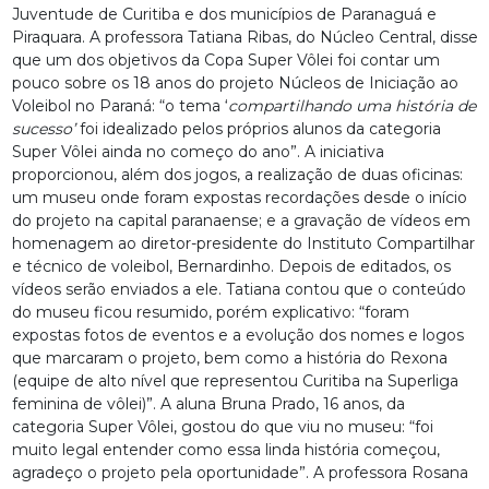
Juventude de Curitiba e dos municípios de Paranaguá e
Piraquara. A professora Tatiana Ribas, do Núcleo Central, disse
que um dos objetivos da Copa Super Vôlei foi contar um
pouco sobre os 18 anos do projeto Núcleos de Iniciação ao
Voleibol no Paraná: “o tema ‘
compartilhando uma história de
sucesso’
foi idealizado pelos próprios alunos da categoria
Super Vôlei ainda no começo do ano”. A iniciativa
proporcionou, além dos jogos, a realização de duas oficinas:
um museu onde foram expostas recordações desde o início
do projeto na capital paranaense; e a gravação de vídeos em
homenagem ao diretor-presidente do Instituto Compartilhar
e técnico de voleibol, Bernardinho. Depois de editados, os
vídeos serão enviados a ele. Tatiana contou que o conteúdo
do museu ficou resumido, porém explicativo: “foram
expostas fotos de eventos e a evolução dos nomes e logos
que marcaram o projeto, bem como a história do Rexona
(equipe de alto nível que representou Curitiba na Superliga
feminina de vôlei)”. A aluna Bruna Prado, 16 anos, da
categoria Super Vôlei, gostou do que viu no museu: “foi
muito legal entender como essa linda história começou,
agradeço o projeto pela oportunidade”. A professora Rosana