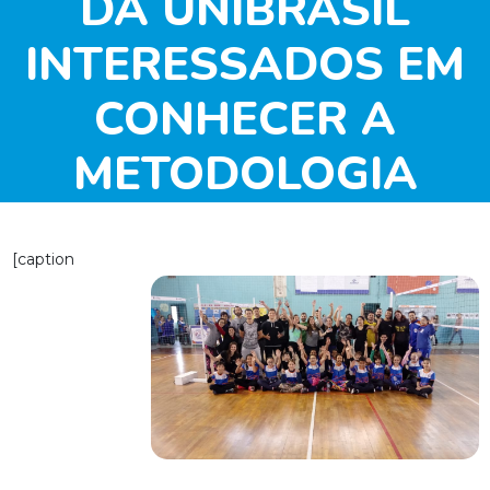
DA UNIBRASIL
INTERESSADOS EM
CONHECER A
METODOLOGIA
COMPARTILHAR DE
[caption
INICIAÇÃO AO
VOLEIBOL