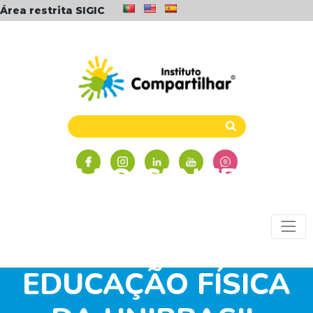
Área restrita SIGIC
NÚCLEO CENTRAL –
CURITIBA/PR RECEBE
ACADÊMICOS DE
EDUCAÇÃO FÍSICA