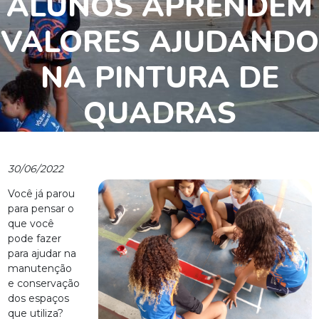
ALUNOS APRENDEM
VALORES AJUDANDO
NA PINTURA DE
QUADRAS
30/06/2022
Você já parou
para pensar o
que você
pode fazer
para ajudar na
manutenção
e conservação
dos espaços
que utiliza?