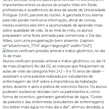
importantes entres os alunos do projeto Vôlei em Rede,
profissionais e acadêmicos da área da saúde da Universidade
Potiguar (UnP), parceira do núcleo. A garotada ficou atenta
para não perder nenhuma informação, afinal de contas,
nestes eventos eles têm a oportunidade de aprender mais
sobre qualidade de vida. Já ao final do mês, os alunos
prepararam uma festa animada para comemorar o Dia das
Mães, com uma programação bem atraente. [caption
id="attachment_7714" align="alignright" width="242"]
Alunos verificam pressão arterial e índice glicêmico, no dia 14
de maio.[/caption] No dia 02, as crianças que frequentam as
aulas de vôlei da categoria Mini 2×2 – 9 e 10 anos de idade –
assistiram a uma palestra realizada por estudantes de
enfermagem da UnP sobre a importância da hidratação
antes, durante e após a prática de exercícios físicos. Os alunos
puderam esclarecer dúvidas com os palestrantes e, como
forma de incentivo, ganharam garrafinhas de água. “Gostei
da palestra e das enfermeiras (estudantes de enfermagem).
Vou beber mais água no meu dia a dia!”, afirmou decidida, a