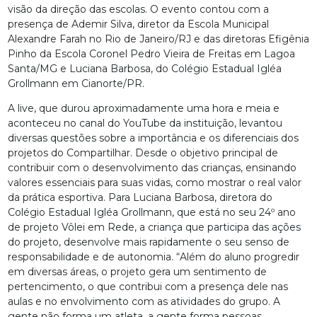
visão da direção das escolas. O evento contou com a
presença de Ademir Silva, diretor da Escola Municipal
Alexandre Farah no Rio de Janeiro/RJ e das diretoras Efigênia
Pinho da Escola Coronel Pedro Vieira de Freitas em Lagoa
Santa/MG e Luciana Barbosa, do Colégio Estadual Igléa
Grollmann em Cianorte/PR.
A live, que durou aproximadamente uma hora e meia e
aconteceu no canal do YouTube da instituição, levantou
diversas questões sobre a importância e os diferenciais dos
projetos do Compartilhar. Desde o objetivo principal de
contribuir com o desenvolvimento das crianças, ensinando
valores essenciais para suas vidas, como mostrar o real valor
da prática esportiva. Para Luciana Barbosa, diretora do
Colégio Estadual Igléa Grollmann, que está no seu 24º ano
de projeto Vôlei em Rede, a criança que participa das ações
do projeto, desenvolve mais rapidamente o seu senso de
responsabilidade e de autonomia. “Além do aluno progredir
em diversas áreas, o projeto gera um sentimento de
pertencimento, o que contribui com a presença dele nas
aulas e no envolvimento com as atividades do grupo. A
gente não forma um atleta, a gente forma pessoas