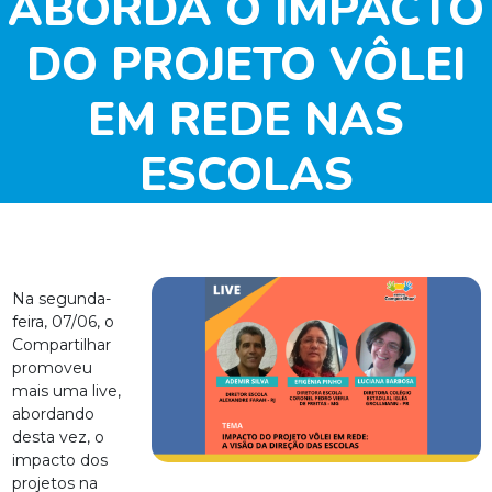
ABORDA O IMPACTO
DO PROJETO VÔLEI
EM REDE NAS
ESCOLAS
Na segunda-
feira, 07/06, o
Compartilhar
promoveu
mais uma live,
abordando
desta vez, o
impacto dos
projetos na